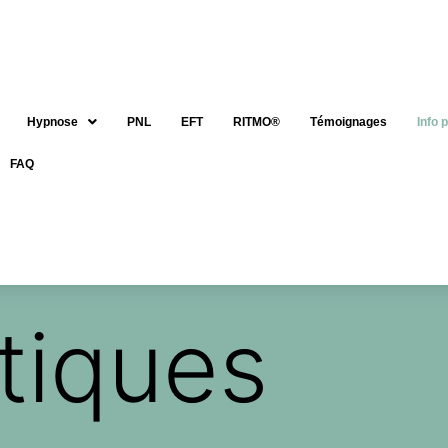
Hypnose
PNL
EFT
RITMO®
Témoignages
Info 
FAQ
atiques